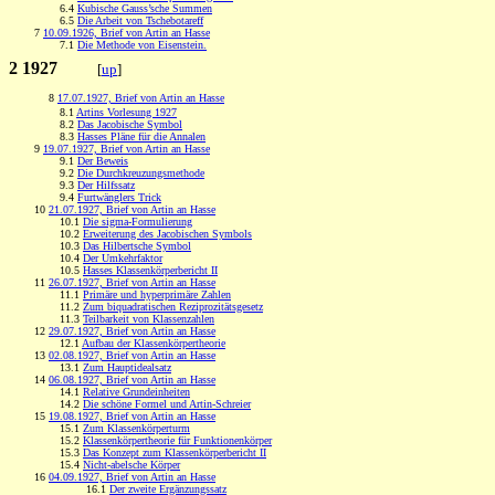
6.4
Kubische Gauss’sche Summen
6.5
Die Arbeit von Tschebotareff
7
10.09.1926, Brief von Artin an Hasse
7.1
Die Methode von Eisenstein.
2 1927
[
up
]
8
17.07.1927, Brief von Artin an Hasse
8.1
Artins Vorlesung 1927
8.2
Das Jacobische Symbol
8.3
Hasses Pläne für die Annalen
9
19.07.1927, Brief von Artin an Hasse
9.1
Der Beweis
9.2
Die Durchkreuzungsmethode
9.3
Der Hilfssatz
9.4
Furtwänglers Trick
10
21.07.1927, Brief von Artin an Hasse
10.1
Die sigma-Formulierung
10.2
Erweiterung des Jacobischen Symbols
10.3
Das Hilbertsche Symbol
10.4
Der Umkehrfaktor
10.5
Hasses Klassenkörperbericht II
11
26.07.1927, Brief von Artin an Hasse
11.1
Primäre und hyperprimäre Zahlen
11.2
Zum biquadratischen Reziprozitätsgesetz
11.3
Teilbarkeit von Klassenzahlen
12
29.07.1927, Brief von Artin an Hasse
12.1
Aufbau der Klassenkörpertheorie
13
02.08.1927, Brief von Artin an Hasse
13.1
Zum Hauptidealsatz
14
06.08.1927, Brief von Artin an Hasse
14.1
Relative Grundeinheiten
14.2
Die schöne Formel und Artin-Schreier
15
19.08.1927, Brief von Artin an Hasse
15.1
Zum Klassenkörperturm
15.2
Klassenkörpertheorie für Funktionenkörper
15.3
Das Konzept zum Klassenkörperbericht II
15.4
Nicht-abelsche Körper
16
04.09.1927, Brief von Artin an Hasse
16.1
Der zweite Ergänzungssatz