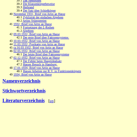
39.1
Das Henselheft
39.2
Die Klassenkörperbeweise
39.3
Herbrand
39.4
Der Satz über Schiefkörper
40
November 1931, Brief von Artin an Hasse
40.1
Zyklizität der einfachen Algebren
40.2
Artins Stümpereien
41
1932, Brief von Artin an Hasse
41.1
Fortsetzung der
L
-Reihen
41.2
Algebren
42
09.03.1932, Brief von Artin an Hasse
42.1
Der erste Brief über Faktorensysteme.
43
10.03.1932, Brief von Artin an Hasse
44
11.03.1932, Postkarte von Artin an Hasse
45
ca.16.03.1932, Brief von Artin an Hasse
46
02.05.1932, Brief von Artin an Hasse
46.1
Der letzte Brief über Faktorensysteme
47
02.12.1932, Brief von Artin an Hasse
47.1
Der Fehler beim Hauptidealsatz
47.2
Hasses Besuch in Hamburg.
48
17.01.1934, Brief von Artin an Hasse
48.1
Hasses Arbeiten zur R.V. in Funktionenkörpern
49
1934, Brief von Artin an Hasse
Namenverzeichnis
Stichwortverzeichnis
Literaturverzeichnis
[
up
]