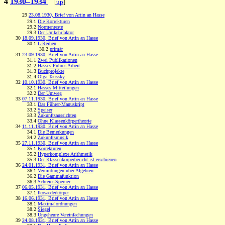
4
1930–1934
[
up
]
29
23.08.1930, Brief von Artin an Hasse
29.1
Die Korrekturen
29.2
Normenreste
29.3
Der Umkehrfaktor
30
18.09.1930, Brief von Artin an Hasse
30.1
L-Reihen
30.2
primär
31
23.09.1930, Brief von Artin an Hasse
31.1
Zwei Publikationen
31.2
Hasses Führer-Arbeit
31.3
Buchprojekte
31.4
Olga Taussky
32
10.10.1930, Brief von Artin an Hasse
32.1
Hasses Mitteilungen
32.2
Der Umweg
33
07.11.1930, Brief von Artin an Hasse
33.1
Das Führer-Manuskript
33.2
Speiser
33.3
Zukunftsaussichten
33.4
Ohne Klassenkörpertheorie
34
11.11.1930, Brief von Artin an Hasse
34.1
Die Bemerkungen
34.2
Zukunftsmusik
35
27.11.1930, Brief von Artin an Hasse
35.1
Korrekturen
35.2
Hyperkomplexe Arithmetik
35.3
Der Klassenkörperbericht ist erschienen
36
24.01.1931, Brief von Artin an Hasse
36.1
Vermutungen über Algebren
36.2
Die Gammafunktion
36.3
Schreier-Sperner
37
06.05.1931, Brief von Artin an Hasse
37.1
Ikosaederkörper
38
16.06.1931, Brief von Artin an Hasse
38.1
Maximalordnungen
38.2
Siegel
38.3
Ungeheure Vereinfachungen
39
24.08.1931, Brief von Artin an Hasse