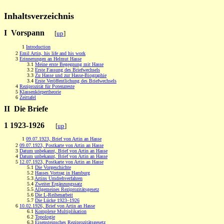
Inhaltsverzeichnis
I Vorspann
[
up
]
1
Introduction
2
Emil Artin, his life and his work
3
Erinnerungen an Helmut Hasse
3.1
Meine erste Begegnung mit Hasse
3.2
Erste Fassung des Briefwechsels
3.3
Zu Hasse und zur Hasse-Biographie
3.4
Erste Veröffentlichung des Briefwechsels
4
Reziprozität für Potenzreste
5
Klassenkörpertheorie
6
Zeittafel
II Die Briefe
1 1923-1926
[
up
]
1
09.07.1923, Brief von Artin an Hasse
2
09.07.1923, Postkarte von Artin an Hasse
3
Datum unbekannt, Brief von Artin an Hasse
4
Datum unbekannt, Brief von Artin an Hasse
5
12.07.1923, Postkarte von Artin an Hasse
5.1
Die Vorgeschichte
5.2
Hasses Vortrag in Hamburg
5.3
Artins Umdrehverfahren
5.4
Zweiter Ergänzungssatz
5.5
Allgemeines Reziprozitätsgesetz
5.6
Die L-Reihenarbeit
5.7
Die Lücke 1923–1926
6
10.02.1926, Brief von Artin an Hasse
6.1
Komplexe Multiplikation
6.2
Topologie
6.3
Eisensteinsches Reziprozitätsgesetz