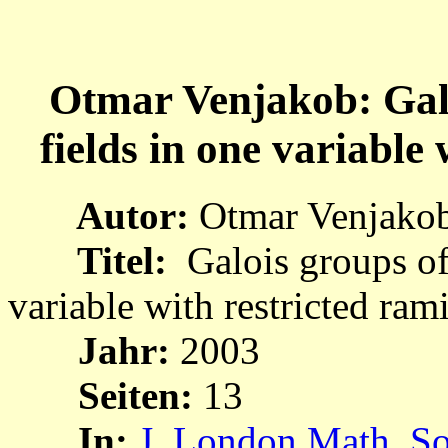
Otmar Venjakob: Galo
fields in one variable 
Autor:
Otmar Venjako
Titel:
Galois groups of
variable with restricted ram
Jahr:
2003
Seiten:
13
In:
J. London Math. So